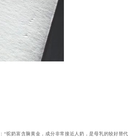
：
“驼奶富含脑黄金，成分非常接近人奶，是母乳的较好替代