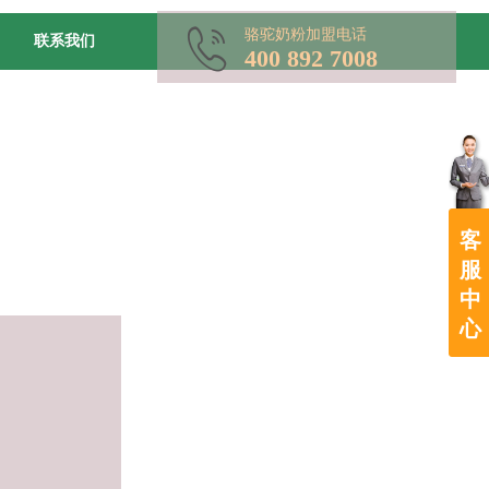
骆驼奶粉加盟电话
联系我们
400 892 7008
客
服
中
心