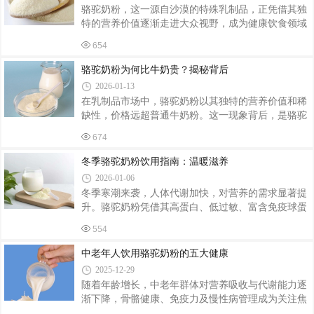
是牛奶的3倍以上，铁含量达牛奶的10倍，且富含
骆驼奶粉，这一源自沙漠的特殊乳制品，正凭借其独
硒、锌等微量元素。例如，每100克骆驼奶粉可提供
特的营养价值逐渐走进大众视野，成为健康饮食领域
约500毫克钙质，适合需要强化骨骼健康的人群。羊
的新宠。骆驼奶粉富含优质蛋白质，其含量与牛奶相
奶粉则以易吸收的蛋白质为优势，其乳清蛋白比例接
654
近，每100克驼奶粉中约含3.1克蛋白质。而且，骆驼
近母乳，酪蛋白含量低于牛奶，更易被消化系统脆弱
奶粉的氨基酸组成更全面，更接近人体需求，有助于
骆驼奶粉为何比牛奶贵？揭秘背后
肌肉生长和修复，为身体提供必要的能量支持。对于
2026-01-13
术后康复者、老年人以及需要补充营养的人群来说，
在乳制品市场中，骆驼奶粉以其独特的营养价值和稀
骆驼奶粉是优质的蛋白质来源。在维生素方面，骆驼
缺性，价格远超普通牛奶粉。这一现象背后，是骆驼
奶粉表现卓越。它富含维生素C，含量是牛奶的3倍左
奶从采集到加工全链条的高成本投入，以及其不可替
右。维生素C不仅能增强免疫力，帮助人体抵御病毒
674
代的营养优势共同作用的结果。产量稀缺：每一滴都
和细菌的侵袭，还具有强大的抗氧化作用，可促
是“沙漠黄金”骆驼的产奶量仅为奶牛的1/10至1/20。
冬季骆驼奶粉饮用指南：温暖滋养
一头成年奶牛日均产奶量可达20-30公斤，而骆驼每
2026-01-06
天仅能产出1-2公斤奶，且仅在哺乳期（产后6-10个
冬季寒潮来袭，人体代谢加快，对营养的需求显著提
月）分泌乳汁，且需幼驼吸吮刺激才会产奶。这
升。骆驼奶粉凭借其高蛋白、低过敏、富含免疫球蛋
种“按需供应”的生理特性，导致骆驼奶的年产量极
白等特性，成为冬季滋补的优选。然而，如何科学饮
低。以新疆为例，一头骆驼的年产奶量仅300-500公
554
用以最大化其营养价值？本文从饮用时间、冲泡技巧
斤，而奶牛的年产量可达8-10吨。稀缺性直接推高了
到搭配禁忌，为您提供一份冬季骆驼奶粉饮用全攻
中老年人饮用骆驼奶粉的五大健康
略。一、冬季饮用骆驼奶粉的三大核心益处增强免疫
2025-12-29
力：骆驼奶中免疫球蛋白含量是牛奶的5倍，且富含
随着年龄增长，中老年群体对营养吸收与代谢能力逐
溶菌酶、乳铁蛋白等活性成分，能有效抵御冬季流感
渐下降，骨骼健康、免疫力及慢性病管理成为关注焦
病毒侵袭。温和暖胃：其脂肪球直径仅为牛奶的1/3，
点。骆驼奶粉凭借其独特的营养结构，成为中老年人