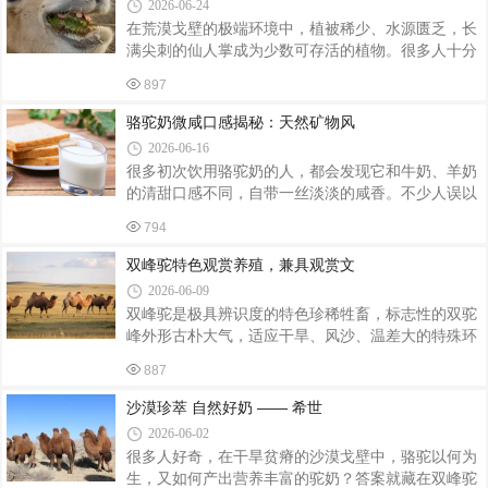
2026-06-24
落，为适配夏季炎热褪去厚毛，自身代谢消耗大幅增
在荒漠戈壁的极端环境中，植被稀少、水源匮乏，长
加。牧场会针对性补充玉米、豆粕、苜蓿与多维矿物
满尖刺的仙人掌成为少数可存活的植物。很多人十分
质，弥补换毛、泌乳双重营养损耗，保障母驼泌乳稳
好奇，坚硬锋利的仙人掌尖刺连人类触碰都会受伤，
定。此时戈壁草场嫩芽萌发，骆驼采食新鲜沙葱、苜
897
为什么骆驼可以直接大口啃食，完全不怕被扎伤？其
蓿、骆驼刺，鲜草汁水充足，产出驼奶水分偏高
实这并非骆驼“嘴硬”，而是千万年进化形成的独特口
骆驼奶微咸口感揭秘：天然矿物风
腔生理结构，也是骆驼适配沙漠环境的专属生存智
2026-06-16
慧。骆驼能够无惧尖刺啃食仙人掌，核心奥秘藏在它
很多初次饮用骆驼奶的人，都会发现它和牛奶、羊奶
的口腔内部。和普通动物柔软的口腔黏膜不同，骆驼
的清甜口感不同，自带一丝淡淡的咸香。不少人误以
口腔内壁布满了密集且坚硬的锯齿状肉刺，专业名称
为是产品添加盐分、品质异常，实则不然，这抹独特
为乳突。这些角质化乳突质地坚硬、韧性极强，能够
794
的微咸回甘，是纯正天然骆驼奶的专属标志，藏着沙
完美抵御仙人掌硬刺的穿刺和划伤，彻底解决
漠生命的自然生存智慧。骆驼奶的咸味，源于骆驼独
双峰驼特色观赏养殖，兼具观赏文
特的生存环境与生理代谢机制。骆驼被誉为“沙漠之
2026-06-09
舟”，长期栖息在干旱、半干旱的戈壁荒漠地带，这
双峰驼是极具辨识度的特色珍稀牲畜，标志性的双驼
里的水源和天然植被富含钠、钾、钙、镁等多种天然
峰外形古朴大气，适应干旱、风沙、温差大的特殊环
矿物质。骆驼日常采食骆驼刺、红柳、肉苁蓉等盐碱
境，如今广泛应用于景区观光、农庄打卡、文旅互
性沙生植物，饮用矿物含量丰富的地下水与融雪水
887
动、科普研学等场景，成为文旅项目极具吸引力的特
源，大量天然矿物质会持续进入体内。不同于普
色景观动物。双峰驼最显著特征便是背部两座厚实肉
沙漠珍萃 自然好奶 —— 希世
峰，驼峰储存脂肪，可长时间不进食饮水，耐饥渴、
2026-06-02
抗严寒酷暑，生存能力远超普通家畜。其性情温顺，
很多人好奇，在干旱贫瘠的沙漠戈壁中，骆驼以何为
行动平缓，不易躁动伤人，游客可近距离投喂、骑行
生，又如何产出营养丰富的驼奶？答案就藏在双峰驼