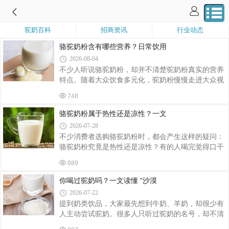
驼奶百科
招商资讯
行业动态
骆驼奶粉含有哪些营养？日常饮用
2026-08-04
不少人听说骆驼奶粉，却并不清楚驼奶粉真实的营养
特点。随着大众饮食多元化，驼奶粉慢慢走进大众视
野。需要先明确：骆驼奶粉属于普通乳制品，是膳食
748
营养补充食品，不能替代药品。我们客观从营养构成
角度，聊聊驼奶粉能够为人体补充哪些营养。驼奶粉
骆驼奶粉属于热性还是凉性？一文
以生驼乳为原料，采用喷雾干燥工艺加工制成，保留
2026-07-28
驼乳当中大部分天然营养物质。对比常见牛乳，驼乳
不少消费者选购骆驼奶粉时，都会产生这样的疑问：
拥有独特的营养结构，也是越来越多人选择驼奶粉作
骆驼奶粉究竟是热性还是凉性？有的人喝完觉得口干
为日常营养饮品的原因。一、小分子营养，更便于肠
上火，也有人反馈肠胃温和好吸收，网络上说法各不
胃吸收驼乳的脂肪球颗粒相比牛乳更小，搭配合理的
889
相同。想要科学解答这个问题，我们可以结合传统食
蛋白结构，消化负担相对温和。很多人群饮用
疗观念与现代营养学角度客观分析，避开日常饮用的
你喝过驼奶吗？一文读懂 “沙漠
常见误区。从传统食疗角度来看，骆驼奶性平，既不
2026-07-22
属于热性食材，也不属于凉性食材，性质相对平和。
提到奶类饮品，大家最先想到牛奶、羊奶，却很少有
不同于羊肉、榴莲这类典型温热食物，也区别于西
人主动尝试驼奶。很多人只听过驼奶的名号，却不清
瓜、苦瓜等寒凉食材。正常人群适量饮用，一般不会
楚它的营养优势、适配人群，选购时还容易踩坑。今
出现明显 “上火” 或者肠胃虚寒腹泻的情况，适配大