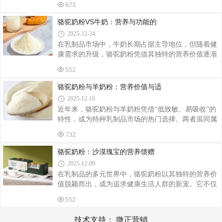
更易消化吸收，搭配温热冲泡方式，可缓解胃寒、腹
673
日常保健的优质选择。以下从科学角度解析其核心健
胀等不适。补充钙质与维生素：每100克骆驼奶粉
康价值。一、精准补钙，筑牢骨骼健康防线骆驼奶粉
骆驼奶粉VS牛奶：营养与功能的
钙含量高达1200mg/100g，远超普通牛奶，且钙磷比
2025-12-24
例接近人体需求，吸收率较牛奶提升20%。其含有的
在乳制品市场中，牛奶长期占据主导地位，但随着健
维生素D3可促进肠道钙吸收，形成钙-维生素D协同效
康需求的升级，骆驼奶粉凭借其独特的营养价值逐渐
应。临床数据显示，每日饮用50g骆驼奶粉的中老年
进入大众视野。本文从营养成分、消化吸收、适用人
人，骨密度检测T值平均提升0.3，骨质疏松性骨折风
552
群三个维度，对比分析骆驼奶粉与牛奶的差异，为消
险降低18%。对于患有膝关节炎的群体，连续饮用
费者提供科学选择依据。营养成分：骆驼奶粉的“稀
骆驼奶粉与羊奶粉：营养价值与适
缺性优势”骆驼奶粉的核心优势在于其独特的营养组
2025-12-16
成。首先，蛋白质含量上，骆驼奶的蛋白质含量（约
近年来，骆驼奶粉与羊奶粉凭借“低致敏、易吸收”的
3.5%-4.5%）略高于牛奶（3%-3.5%），且其蛋白质
特性，成为特种乳制品市场的热门选择。两者虽同属
结构更接近母乳，含18种氨基酸，其中8种为人体必
小众高端乳品，但在营养成分、适用人群及消费场景
需氨基酸，比例更合理。其次，维生素与矿物质方
732
上存在显著差异，消费者需根据自身需求科学选择。
面，骆驼奶的维生素C含量是牛奶的3倍，铁含量是牛
一、营养成分：功能定位各有侧重骆驼奶粉以“免疫
骆驼奶粉：沙漠瑰宝的营养馈赠
强化”为核心优势。其维生素C含量是牛奶的3倍，铁
2025-12-09
含量达牛奶的10倍，且富含乳铁蛋白、溶菌酶等活性
在乳制品的多元世界中，骆驼奶粉以其独特的营养价
成分，可增强人体抗感染能力。例如，每100克骆驼
值脱颖而出，成为追求健康生活人群的新宠。它不仅
奶粉含维生素C约30毫克，而羊奶粉仅约4毫克。此
承载着沙漠民族的生存智慧，更蕴含着丰富的营养成
外，骆驼奶粉中的不饱和脂肪酸占比达20%-30%，对
552
分，为人体健康提供全方位支持。骆驼奶粉的蛋白质
心血管健康有益；胰岛素样蛋白含量高，糖尿病
含量丰富，且氨基酸组成更全面。其蛋白质含量与牛
技术支持：
微正营销