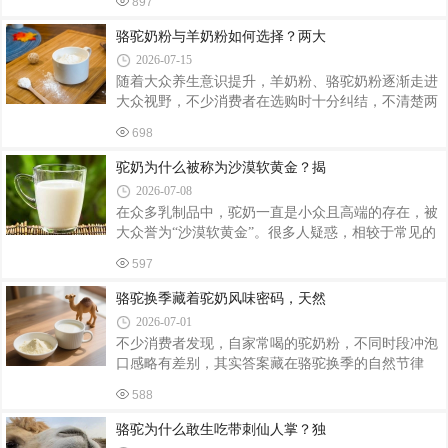
897
天就从基础科普出发，聊聊驼奶的特点、适合哪些人
多数人的体质。很多人喝完骆驼奶粉之后，出
饮用，以及挑选正宗驼奶的实用方法。一、驼奶为什
骆驼奶粉与羊奶粉如何选择？两大
么被称作 “沙漠白金”？核心营养优势在哪骆驼常年生
2026-07-15
长在盐碱荒漠地带，采食骆驼刺、甘草等天然草本，
随着大众养生意识提升，羊奶粉、骆驼奶粉逐渐走进
产出的驼奶营养结构和牛奶、羊奶有明显区别，也是
大众视野，不少消费者在选购时十分纠结，不清楚两
它稀缺珍贵的关键原因。小分子营养，消化负担更低
款乳品分别适合什么人群。羊奶粉与骆驼奶粉均属于
驼奶脂肪球、乳蛋白分子尺寸更小，进入胃部形成的
698
小众特色乳粉，相比普通牛奶粉更好消化，但奶源特
凝乳柔软，消化吸收效率更高。不少喝牛奶
性、营养侧重、饮用体验存在明显区别。本文客观梳
驼奶为什么被称为沙漠软黄金？揭
理两者特点，帮助大家结合自身情况理性选择。从蛋
2026-07-08
白结构与致敏性来看，两者均优于常规牛奶。羊奶
在众多乳制品中，驼奶一直是小众且高端的存在，被
αs1 - 酪蛋白含量远低于牛奶，蛋白分子细小，凝乳质
大众誉为“沙漠软黄金”。很多人疑惑，相较于常见的
地柔软，适合喝牛奶容易腹胀、轻微肠胃不适的人
牛奶、羊奶，驼奶价格更高、更为珍贵，核心原因到
群。不过依旧存在乳制品交叉过敏可能性，部分牛奶
597
底是什么？其实驼奶的珍贵，并非单纯营销噱头，而
过敏人群饮用羊奶依旧会产生不适。骆驼奶粉
是源于稀缺的产量、独特的营养结构以及严苛的生长
骆驼换季藏着驼奶风味密码，天然
养殖环境。今天就带大家全面读懂驼奶的核心价值，
2026-07-01
同时了解本土优质品牌云南希世甄驼，带你甄选正宗
不少消费者发现，自家常喝的驼奶粉，不同时段冲泡
高品质驼奶粉。驼奶的珍贵，首先体现在天然产量极
口感略有差别，其实答案藏在骆驼换季的自然节律
度稀缺。骆驼的产奶特性和奶牛、奶羊截然不同，无
里。春末正是驼群大规模换毛阶段，骆驼生理状态、
法实现规模化高产量产。骆驼仅在哺乳期产奶，且采
588
采食牧草同步变化，直接造就驼奶独有的季节风味，
用亲子泌乳模式，日均产奶量极低，仅有普
这也是天然驼乳区别于调配乳制品的核心特征。每年
骆驼为什么敢生吃带刺仙人掌？独
5 至 6 月气温回升，骆驼厚重的冬绒开始大面积脱