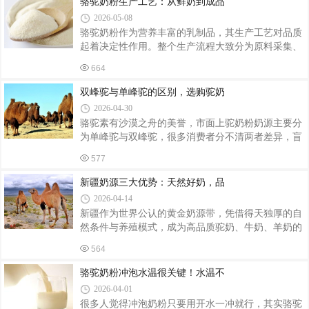
骆驼奶粉生产工艺：从鲜奶到成品
进化奇迹。很多人固有认知里，骆驼能在沙漠中长途
2026-05-08
跋涉、久不饮水，全靠驼峰储存大量水分。但事实
骆驼奶粉作为营养丰富的乳制品，其生产工艺对品质
上，这个说法存在明显误区——骆驼的驼峰，根本不
起着决定性作用。整个生产流程大致分为原料采集、
能储存水，其核心作用是储存脂肪，堪称骆驼的“移
预处理、杀菌、浓缩、干燥、包装储存六个关键环
动能量仓库”。经解剖证实，驼峰主要由胶质脂肪组
664
节，每个环节都需严格把控，以确保最终产品的优质
成，而非大家想象中的“水袋”，这也是骆驼
与安全。原料采集是生产高品质骆驼奶粉的基础。骆
双峰驼与单峰驼的区别，选购驼奶
驼主要栖息在生态保护良好但气候严酷的地区，如新
2026-04-30
疆阿勒泰、内蒙古阿拉善等黄金奶源带。这里骆驼采
骆驼素有沙漠之舟的美誉，市面上驼奶粉奶源主要分
用散养模式，食用天然牧草与盐生植物，产出的乳汁
为单峰驼与双峰驼，很多消费者分不清两者差异，盲
天然无污染。挤奶前，工作人员会用温盐水清洁乳
目选购产品。今天就详细讲解两者区别，帮大家看懂
头，挤奶工人佩戴手套操作，以减少微生物污染。刚
577
奶源优劣，选到正宗优质驼奶。外形与生存环境上，
挤出的鲜奶需在2小时内降温至4℃以下，通过专用
二者区别十分直观。单峰驼身形修长，只有一个驼
新疆奶源三大优势：天然好奶，品
峰，毛发短薄，大多生长在中东、热带沙漠地区，环
2026-04-14
境炎热干燥，耐热能力强。而双峰驼拥有两个厚实驼
新疆作为世界公认的黄金奶源带，凭借得天独厚的自
峰，体态粗壮，绒毛浓密厚实，主要栖息在我国西北
然条件与养殖模式，成为高品质驼奶、牛奶、羊奶的
戈壁草原，能够抵御严寒酷暑，适应极端恶劣的自然
核心产地。结合新疆希世甄驼乳业创始人的专业解
环境，生命力更为强悍。产奶特性与营养含量差距更
564
读，为大家全面解析新疆奶源的核心优势，让消费者
为关键。单峰驼生长周期快，日常产奶量高，泌
喝得安心、吃得放心。地理优势：黄金奶源带，天然
骆驼奶粉冲泡水温很关键！水温不
好牧场新疆地处北纬 42°-47° 温带草原区域，位于天
2026-04-01
山北麓中段，地域辽阔、光照充足，适宜牧草生长。
很多人觉得冲泡奶粉只要用开水一冲就行，其实骆驼