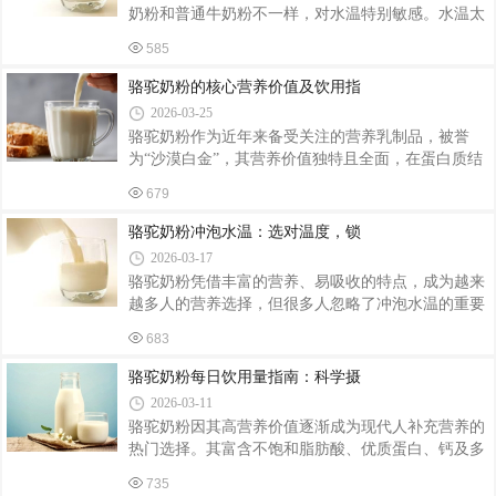
这里天然牧草种类多达 300 余种，水土洁净、空气清
奶粉和普通牛奶粉不一样，对水温特别敏感。水温太
新，是世界公认的黄金奶源带，也是高品质生鲜乳的
高会破坏营养，水温太低又化不开、结块难喝，掌握
优质供应基地，从源头奠定奶质基础。养殖优势：散
585
正确水温，才能喝出好效果。冲泡骆驼奶粉，建议水
养自然长，健康无负担新疆牧民坚持以散养
温控制在 40℃～50℃之间，手感温热不烫嘴最合适。
骆驼奶粉的核心营养价值及饮用指
这个温度既能让奶粉充分溶解，又不会破坏奶粉里的
2026-03-25
活性营养成分，比如蛋白质、益生菌、维生素等，喝
骆驼奶粉作为近年来备受关注的营养乳制品，被誉
起来口感细腻，营养也能完整保留。千万不要用刚烧
为“沙漠白金”，其营养价值独特且全面，在蛋白质结
开的沸水直接冲泡。高温会让骆驼奶粉中的蛋白质变
构、矿物质含量、致敏性等方面区别于普通牛奶粉，
性凝固，不仅容易结块、挂壁，还会让益生菌失活，
679
适配多种人群的营养需求，科学饮用能充分发挥其养
营养价值大打折扣。同时，过热的水还会影响
生价值，以下梳理其核心营养及注意事项，助力理性
骆驼奶粉冲泡水温：选对温度，锁
选择。骆驼奶粉的核心优势的是易吸收、低致敏。其
2026-03-17
蛋白质以β-酪蛋白为主，与母乳结构更接近，分子更
骆驼奶粉凭借丰富的营养、易吸收的特点，成为越来
小，消化吸收率远高于牛奶粉，且不含牛奶中易致敏
越多人的营养选择，但很多人忽略了冲泡水温的重要
的β-乳球蛋白，乳糖含量较低，适合乳糖不耐受人群
性——水温过高会破坏营养，过低则不易溶解，只有
和牛奶蛋白过敏体质者饮用，过敏案例罕见。同时，
683
选对水温，才能既保证口感，又锁住奶粉中的珍贵营
其乳清蛋白中富含乳铁蛋白和免疫球蛋白，
养。骆驼奶粉的冲泡核心水温的是40-50℃，这一温度
骆驼奶粉每日饮用量指南：科学摄
区间是经过科学验证的黄金标准。骆驼奶粉中含有丰
2026-03-11
富的活性营养物质，比如免疫球蛋白、乳铁蛋白、益
骆驼奶粉因其高营养价值逐渐成为现代人补充营养的
生菌等，这些成分对温度敏感，若水温超过60℃，会
热门选择。其富含不饱和脂肪酸、优质蛋白、钙及多
快速失去活性，导致营养流失；而水温低于40℃，奶
种微量元素，且不含β-乳球蛋白，过敏风险较低，适
粉不易溶解，容易出现结块、沉淀，不仅影响口感，
735
合多类人群。然而，科学饮用量是发挥其健康效益的