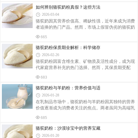
还会降低营养吸收效率。不同人群冲泡时，可
关键，过量或不足均可能影响效果。成年人：每日
如何辨别骆驼奶粉真假？这些方法
20-30克，分次饮用更佳健康成年人每日建议摄入20-
2026-03-04
30克骆驼奶粉，可分早晚两次冲泡，每次10-15克。
骆驼奶因其营养价值高、稀缺性强，近年来成为消费
例如，早晨搭配谷物食用，可促进钙和蛋白质吸收；
者追捧的热门产品。然而，市场上假冒伪劣的骆驼奶
睡前1小时饮用，色氨酸成分有助于改善睡眠质量。
粉层出不穷，如何辨别真伪成为关键。掌握以下方
需注意，单次饮用量不宜超过500毫升，过量可能导
665
法，助你轻松识别骆驼奶粉的真假。一、查看产品标
致蛋白质代谢负担加重，甚至引发钙流失或肾脏压
签与认证信息正规骆驼奶粉的包装上会明确标注生产
骆驼奶粉保质期全解析：科学储存
日期、保质期、配料表、营养成分表等信息。配料表
2026-02-26
首位应为“生驼乳”或“全脂驼乳粉”，若出现“固体饮
骆驼奶粉因富含维生素、矿物质及活性成分，成为现
料”“植物蛋白粉”等字样，则可能是假冒产品。此外，
代家庭营养补充的热门选择。然而，其保质期受配
需关注产品是否通过国家食品安全认证，如SC生产许
方、包装及储存方式影响显著，科学管理保质期是保
可证编号、ISO质量管理体系认证等，这些是品质的
683
障营养与安全的关键。未开封保质期：配方与包装决
基本保障。二、观察奶粉外观与质地真骆
定时长未开封的骆驼奶粉保质期通常为12至24个月，
骆驼奶粉与羊奶粉：营养价值与适
具体因产品特性而异。全脂驼奶粉因脂肪含量高、抗
2026-01-28
氧化能力强，保质期可达24个月；益生菌配方驼奶粉
在乳制品市场中，骆驼奶粉与羊奶粉因其独特的营养
因添加活性菌种，需采用氮气充填与铝箔密封技术，
价值逐渐成为消费者关注的焦点。两者虽同为高端乳
保质期多为18个月；普通配方产品则以12至18个月为
制品，但在成分、功效及适用人群上存在显著差异。
主。包装工艺直接影响密封性，铝箔复合膜罐装产品
685
本文将从营养构成、健康功效及适用场景三方面展开
可隔绝氧气与水分，而袋装产品因密封性较弱，
对比分析。一、核心营养素对比：各有侧重蛋白质与
骆驼奶粉：沙漠珍宝中的营养宝藏
矿物质骆驼奶粉以高蛋白、高矿物质著称，其钙含量
2026-01-20