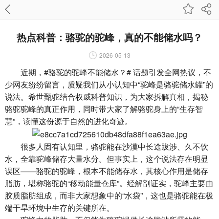
热点科普：骆驼的驼峰，真的不能储水吗？
2026-05-13
近期，#骆驼的驼峰不能储水？# 话题引发全网热议，不
少网友纷纷留言，质疑我们从小认知中“驼峰是骆驼储水罐”的
说法。希世甄驼结合权威科普知识，为大家拆解真相，揭秘
骆驼驼峰的真正作用，同时带大家了解骆驼身上的“生存智
慧”，读懂这份源于自然的进化奇迹。
很多人固有认知里，骆驼能在沙漠中长途跋涉、久不饮
水，全靠驼峰储存大量水分。但事实上，这个说法存在明显
误区——骆驼的驼峰，根本不能储存水，其核心作用是储存
脂肪，堪称骆驼的“移动能量仓库”。经解剖证实，驼峰主要由
胶质脂肪组成，而非大家想象中的“水袋”，这也是骆驼能在极
端干旱环境中生存的关键所在。