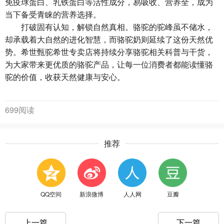
免疫球蛋白、乳铁蛋白等活性成分，易吸收、营养全，成为
当下备受青睐的营养选择。
打破固有认知，解锁自然真相。骆驼的驼峰虽不储水，
却承载着大自然的进化智慧，而骆驼奶则延续了这份天然优
势。希世甄驼希世专卖店将持续分享骆驼相关科普与干货，
为大家带来更优质的骆驼产品，让每一位消费者都能读懂骆
驼的价值，收获天然健康与安心。
699阅读
推荐
QQ空间
新浪微博
人人网
豆瓣
上一篇
下一篇