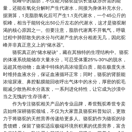
驼峰中的脂肪，不仅能为骆驼提供长途跋涉所需的能
量，还能在氧化分解时产生代谢水，间接为身体补充水分。
据测算，1克脂肪氧化后可产生1.1克代谢水，一个45公斤的
驼峰，相当于能转化出50公斤左右的代谢水，这才是骆驼耐
渴的核心原因之一。但要注意，脂肪代谢离不开氧气，呼吸
过程中肺部散失的水分与代谢产生的水分相差无几，因此驼
峰并非真正意义上的“储水器”。
骆驼真正的“储水秘诀”，藏在其独特的生理结构中。骆驼
的体液系统能储存大量水分，可忍受体重25%-30%的脱水，
远超其他动物；血液中特殊的高浓缩蛋白质，能在极度失水
时维持血液水分，保证血液循环正常；同时，骆驼的肾脏能
浓缩尿液、鼻腔黏膜能回收呼出气体中的水分，厚密的驼毛
能减少散热和水分蒸发，一系列进化特性，让它成为沙漠中
当之无愧的“生存强者”。
作为专注骆驼相关产品的专业品牌，希世甄驼希世专卖
店始终深耕骆驼领域，不仅为大家普及骆驼科普知识，更致
力于将骆驼的天然营养传递给更多人。骆驼奶作为骆驼的珍
贵馈赠，保留了骆驼适应极端环境所积累的优质营养，富含